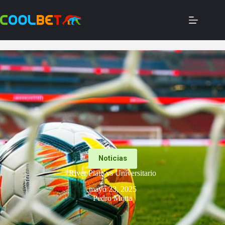
Skip
to
content
Noticias
River Plate vs Universitario
mayo 23, 2025
Pedro Motta