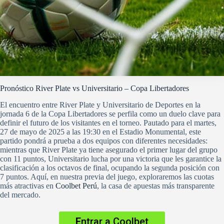
Pronóstico River Plate vs Universitario – Copa Libertadores
El encuentro entre River Plate y Universitario de Deportes en la
jornada 6 de la Copa Libertadores se perfila como un duelo clave para
definir el futuro de los visitantes en el torneo. Pautado para el martes,
27 de mayo de 2025 a las 19:30 en el Estadio Monumental, este
partido pondrá a prueba a dos equipos con diferentes necesidades:
mientras que River Plate ya tiene asegurado el primer lugar del grupo
con 11 puntos, Universitario lucha por una victoria que les garantice la
clasificación a los octavos de final, ocupando la segunda posición con
7 puntos. Aquí, en nuestra previa del juego, exploraremos las cuotas
más atractivas en
Coolbet Perú
, la casa de apuestas más transparente
del mercado.
E
ntrar a Coolbet