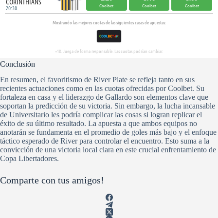
Conclusión
En resumen, el favoritismo de River Plate se refleja tanto en sus
recientes actuaciones como en las cuotas ofrecidas por Coolbet. Su
fortaleza en casa y el liderazgo de Gallardo son elementos clave que
soportan la predicción de su victoria. Sin embargo, la lucha incansable
de Universitario les podría complicar las cosas si logran replicar el
éxito de su último resultado. La apuesta a que ambos equipos no
anotarán se fundamenta en el promedio de goles más bajo y el enfoque
táctico esperado de River para controlar el encuentro. Esto suma a la
convicción de una victoria local clara en este crucial enfrentamiento de
Copa Libertadores.
Comparte con tus amigos!