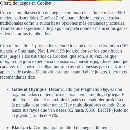
Oferta de juegos en Coolbet
Con una amplia seccion de juegos, con una selección de más de 680
opciones disponibles, Coolbet Perú abarca desde juegos de casino
tradicionales como la ruleta hasta opciones más originales y actuales.
Tendrás una experiencia de juego completa donde satisfacer tus ganas
y demostrar tus habilidades.
Con un total de 21 proveedores, entre los que destacan Evolution (167
juegos) y Pragmatic Play Live (196 juegos) por ser los que ofrecen
más juegos a los usuarios de Coolbet, que son, a su vez, los que
otorgan una gran experiencia de usuario a nuestros jugadores para que
cada vez más personas elijan nuestra casa de apuestas para realizar sus
apuestas de casino. Dentro de esta gran cantidad de juegos, queremos
recomendarles dos:
Gates of Olympus
: Desarrollado por Pragmatic Play, es una
tragamonedas con temática inspirada en la mitología griega. El
objetivo es obtener 8 símbolos iguales en cualquier posición de
la pantalla para poder ganar. Hay multiplicadores cuando Zeus
lanza sus rayos que van desde X2 hasta X500. El RTP (Retorno
al jugador) ronda el 95%.
Blackjack
: Con una gran multitud de juegos diferentes,