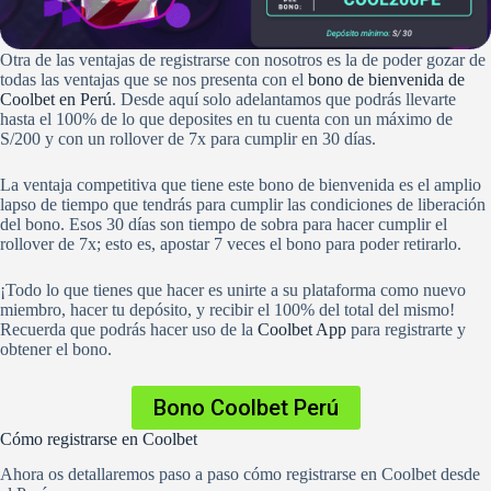
Otra de las ventajas de registrarse con nosotros es la de poder gozar de
todas las ventajas que se nos presenta con el
bono de bienvenida de
Coolbet en Perú
. Desde aquí solo adelantamos que podrás llevarte
hasta el 100% de lo que deposites en tu cuenta con un máximo de
S/200 y con un rollover de 7x para cumplir en 30 días.
La ventaja competitiva que tiene este bono de bienvenida es el amplio
lapso de tiempo que tendrás para cumplir las condiciones de liberación
del bono. Esos 30 días son tiempo de sobra para hacer cumplir el
rollover de 7x; esto es, apostar 7 veces el bono para poder retirarlo.
¡Todo lo que tienes que hacer es unirte a su plataforma como nuevo
miembro, hacer tu depósito, y recibir el 100% del total del mismo!
Recuerda que podrás hacer uso de la
Coolbet App
para registrarte y
obtener el bono.
Bono Coolbet Perú
Cómo registrarse en Coolbet
Ahora os detallaremos paso a paso cómo registrarse en Coolbet desde