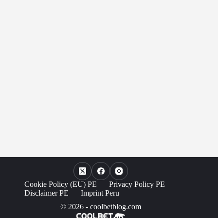
Cookie Policy (EU) PE
Privacy Policy PE
Disclaimer PE
Imprint Peru
© 2026 - coolbetblog.com