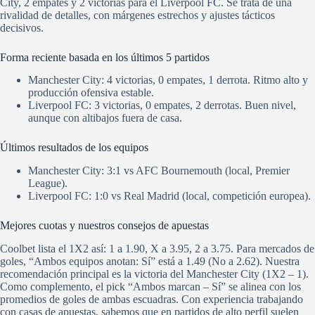
City, 2 empates y 2 victorias para el Liverpool FC. Se trata de una
rivalidad de detalles, con márgenes estrechos y ajustes tácticos
decisivos.
Forma reciente basada en los últimos 5 partidos
Manchester City: 4 victorias, 0 empates, 1 derrota. Ritmo alto y
producción ofensiva estable.
Liverpool FC: 3 victorias, 0 empates, 2 derrotas. Buen nivel,
aunque con altibajos fuera de casa.
Últimos resultados de los equipos
Manchester City: 3:1 vs AFC Bournemouth (local, Premier
League).
Liverpool FC: 1:0 vs Real Madrid (local, competición europea).
Mejores cuotas y nuestros consejos de apuestas
Coolbet lista el 1X2 así: 1 a 1.90, X a 3.95, 2 a 3.75. Para mercados de
goles, “Ambos equipos anotan: Sí” está a 1.49 (No a 2.62). Nuestra
recomendación principal es la victoria del Manchester City (1X2 – 1).
Como complemento, el pick “Ambos marcan – Sí” se alinea con los
promedios de goles de ambas escuadras. Con experiencia trabajando
con casas de apuestas, sabemos que en partidos de alto perfil suelen