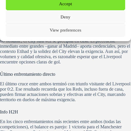
Accept
momentos de vulnerabilidad, especialmente cuando la presión es
superada y deben defender metros a la espalda. Su rendimiento como
visitante ha sido desigual, alternando victorias convincentes con
Deny
derrotas donde el control de los momentos del partido se escapó. De
cara a este choque, la clave estará en la eficiencia de las transiciones y
View preferences
en la primera línea de presión sobre la salida citizen. Si el Liverpool
logra incomodar los primeros pases, puede forzar pérdidas peligrosas;
no obstante, el City rara vez se precipita en casa. El precedente
inmediato entre grandes –ganar al Madrid– aporta credenciales, pero el
contexto Etihad y la solidez del City elevan la exigencia. Aun así, por
volumen y calidad ofensiva, es razonable esperar que el Liverpool
encuentre opciones claras de gol.
Último enfrentamiento directo
El último cruce entre ambos terminó con triunfo visitante del Liverpool
por 0:2. Ese resultado recuerda que los Reds, incluso fuera de casa,
pueden firmar actuaciones sobrias y efectivas ante el City, marcando
territorio en duelos de máxima exigencia.
Info H2H
En los cinco enfrentamientos más recientes entre ambos (todas las
competiciones), el balance es parejo: 1 victoria para el Manchester