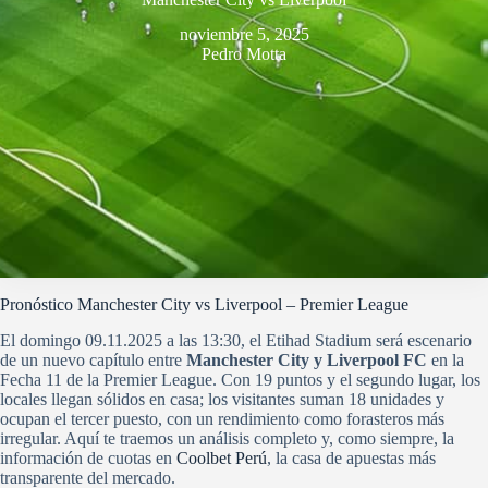
noviembre 5, 2025
Pedro Motta
Pronóstico Manchester City vs Liverpool – Premier League
El domingo 09.11.2025 a las 13:30, el Etihad Stadium será escenario
de un nuevo capítulo entre
Manchester City y Liverpool FC
en la
Fecha 11 de la Premier League. Con 19 puntos y el segundo lugar, los
locales llegan sólidos en casa; los visitantes suman 18 unidades y
ocupan el tercer puesto, con un rendimiento como forasteros más
irregular. Aquí te traemos un análisis completo y, como siempre, la
información de cuotas en
Coolbet Perú
, la casa de apuestas más
transparente del mercado.