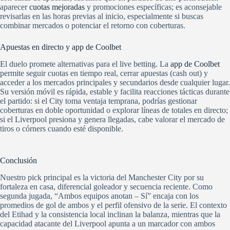
aparecer
cuotas mejoradas
y promociones específicas; es aconsejable
revisarlas en las horas previas al inicio, especialmente si buscas
combinar mercados o potenciar el retorno con coberturas.
Apuestas en directo y app de Coolbet
El duelo promete alternativas para el live betting. La
app de Coolbet
permite seguir cuotas en tiempo real, cerrar apuestas (cash out) y
acceder a los mercados principales y secundarios desde cualquier lugar.
Su versión móvil es rápida, estable y facilita reacciones tácticas durante
el partido: si el City toma ventaja temprana, podrías gestionar
coberturas en doble oportunidad o explorar líneas de totales en directo;
si el Liverpool presiona y genera llegadas, cabe valorar el mercado de
tiros o córners cuando esté disponible.
Conclusión
Nuestro pick principal es la victoria del Manchester City por su
fortaleza en casa, diferencial goleador y secuencia reciente. Como
segunda jugada, “Ambos equipos anotan – Sí” encaja con los
promedios de gol de ambos y el perfil ofensivo de la serie. El contexto
del Etihad y la consistencia local inclinan la balanza, mientras que la
capacidad atacante del Liverpool apunta a un marcador con ambos