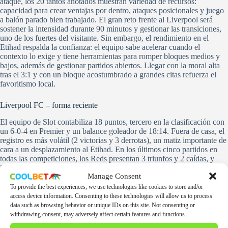
ataque, los 20 tantos anotados muestran variedad de recursos:
capacidad para crear ventajas por dentro, ataques posicionales y juego
a balón parado bien trabajado. El gran reto frente al Liverpool será
sostener la intensidad durante 90 minutos y gestionar las transiciones,
uno de los fuertes del visitante. Sin embargo, el rendimiento en el
Etihad respalda la confianza: el equipo sabe acelerar cuando el
contexto lo exige y tiene herramientas para romper bloques medios y
bajos, además de gestionar partidos abiertos. Llegar con la moral alta
tras el 3:1 y con un bloque acostumbrado a grandes citas refuerza el
favoritismo local.
Liverpool FC – forma reciente
El equipo de Slot contabiliza 18 puntos, tercero en la clasificación con
un 6-0-4 en Premier y un balance goleador de 18:14. Fuera de casa, el
registro es más volátil (2 victorias y 3 derrotas), un matiz importante de
cara a un desplazamiento al Etihad. En los últimos cinco partidos en
todas las competiciones, los Reds presentan 3 triunfos y 2 caídas, y
llegan de un 1:0 de prestigio en casa frente al Real Madrid, resultado
Manage Consent
que suele elevar la confianza y la disciplina táctica.
To provide the best experiences, we use technologies like cookies to store and/or
access device information. Consenting to these technologies will allow us to process
Bajo Slot, el Liverpool mantiene un enfoque proactivo: presión alta
data such as browsing behavior or unique IDs on this site. Not consenting or
coordinada, recuperación en campo contrario y ataques rápidos una
withdrawing consent, may adversely affect certain features and functions.
vez superada la primera línea. Los 18 goles a favor demuestran que el
equipo genera, aunque los 14 encajados en 10 fechas sugieren