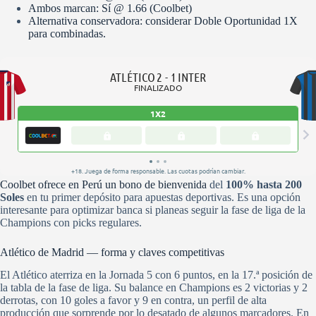
Ambos marcan: Sí @ 1.66 (Coolbet)
Alternativa conservadora: considerar Doble Oportunidad 1X
para combinadas.
Coolbet ofrece en Perú un bono de bienvenida
del
100% hasta 200
Soles
en tu primer depósito para apuestas deportivas. Es una opción
interesante para optimizar banca si planeas seguir la fase de liga de la
Champions con picks regulares.
Atlético de Madrid — forma y claves competitivas
El Atlético aterriza en la Jornada 5 con 6 puntos, en la 17.ª posición de
la tabla de la fase de liga. Su balance en Champions es 2 victorias y 2
derrotas, con 10 goles a favor y 9 en contra, un perfil de alta
producción que sorprende por lo desatado de algunos marcadores. En