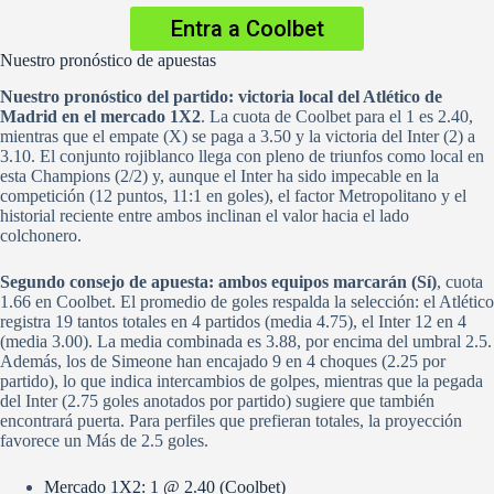
Entra a Coolbet
Nuestro pronóstico de apuestas
Nuestro pronóstico del partido: victoria local del Atlético de
Madrid en el mercado 1X2
. La cuota de Coolbet para el 1 es 2.40,
mientras que el empate (X) se paga a 3.50 y la victoria del Inter (2) a
3.10. El conjunto rojiblanco llega con pleno de triunfos como local en
esta Champions (2/2) y, aunque el Inter ha sido impecable en la
competición (12 puntos, 11:1 en goles), el factor Metropolitano y el
historial reciente entre ambos inclinan el valor hacia el lado
colchonero.
Segundo consejo de apuesta: ambos equipos marcarán (Sí)
, cuota
1.66 en Coolbet. El promedio de goles respalda la selección: el Atlético
registra 19 tantos totales en 4 partidos (media 4.75), el Inter 12 en 4
(media 3.00). La media combinada es 3.88, por encima del umbral 2.5.
Además, los de Simeone han encajado 9 en 4 choques (2.25 por
partido), lo que indica intercambios de golpes, mientras que la pegada
del Inter (2.75 goles anotados por partido) sugiere que también
encontrará puerta. Para perfiles que prefieran totales, la proyección
favorece un Más de 2.5 goles.
Mercado 1X2: 1 @ 2.40 (Coolbet)