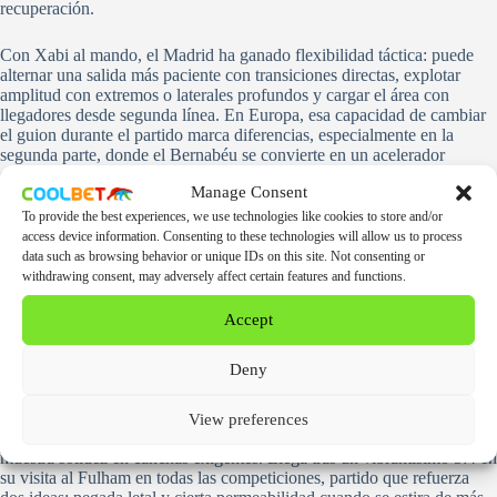
recuperación.
Con Xabi al mando, el Madrid ha ganado flexibilidad táctica: puede
alternar una salida más paciente con transiciones directas, explotar
amplitud con extremos o laterales profundos y cargar el área con
llegadores desde segunda línea. En Europa, esa capacidad de cambiar
el guion durante el partido marca diferencias, especialmente en la
segunda parte, donde el Bernabéu se convierte en un acelerador
anímico y táctico. El equipo ha repartido bien el gol (12 tantos),
Manage Consent
síntoma de que no depende en exclusiva de un único finalizador para
romper partidos. De cara a este cruce, la prioridad pasará por controlar
To provide the best experiences, we use technologies like cookies to store and/or
los pasillos interiores, encadenar posesiones de calidad sin perder filo
access device information. Consenting to these technologies will allow us to process
vertical y reducir pérdidas en zonas comprometidas ante la presión alta
data such as browsing behavior or unique IDs on this site. Not consenting or
rival. La posición actual (5.º con 12 puntos) le da margen, pero un
withdrawing consent, may adversely affect certain features and functions.
triunfo lo consolidaría en el grupo cabecero de la nueva liga de la
Champions, acercándolo a la clasificación directa a octavos sin play-
Accept
off.
Deny
Manchester City: estado de forma reciente
El City viaja a Madrid con 10 puntos (9.º), registro de 3-1-1 y un
View preferences
balance 10:5 en la Champions. A domicilio, su hoja es 1-1-0, lo que
muestra solidez en canchas exigentes. Llega tras un vibrantísimo 5:4 en
su visita al Fulham en todas las competiciones, partido que refuerza