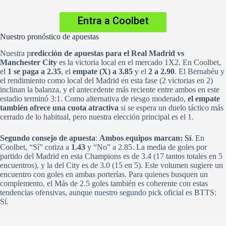
Entra a Coolbet
Nuestro pronóstico de apuestas
Nuestra p
redicción de apuestas para el Real Madrid vs
Manchester City
es la victoria local en el mercado 1X2. En Coolbet,
el
1 se paga a 2.35
, el
empate (X) a 3.85
y el
2 a 2.90
. El Bernabéu y
el rendimiento como local del Madrid en esta fase (2 victorias en 2)
inclinan la balanza, y el antecedente más reciente entre ambos en este
estadio terminó 3:1. Como alternativa de riesgo moderado,
el empate
también ofrece una cuota atractiva
si se espera un duelo táctico más
cerrado de lo habitual, pero nuestra elección principal es el 1.
Segundo consejo de apuesta
:
Ambos equipos marcan: Sí
. En
Coolbet, “Sí” cotiza a
1.43
y “No” a 2.85. La media de goles por
partido del Madrid en esta Champions es de 3.4 (17 tantos totales en 5
encuentros), y la del City es de 3.0 (15 en 5). Este volumen sugiere un
encuentro con goles en ambas porterías. Para quienes busquen un
complemento, el Más de 2.5 goles también es coherente con estas
tendencias ofensivas, aunque nuestro segundo pick oficial es BTTS:
Sí.