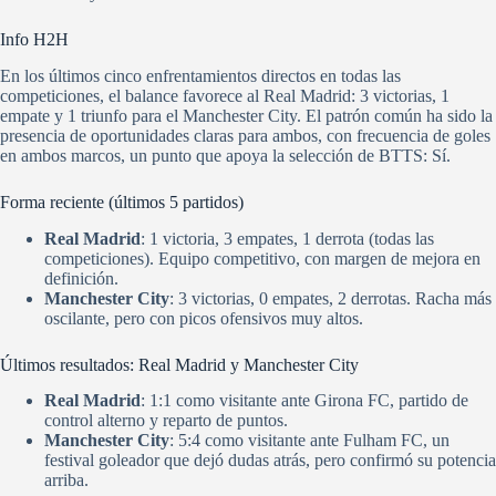
Info H2H
En los últimos cinco enfrentamientos directos en todas las
competiciones, el balance favorece al Real Madrid: 3 victorias, 1
empate y 1 triunfo para el Manchester City. El patrón común ha sido la
presencia de oportunidades claras para ambos, con frecuencia de goles
en ambos marcos, un punto que apoya la selección de BTTS: Sí.
Forma reciente (últimos 5 partidos)
Real Madrid
: 1 victoria, 3 empates, 1 derrota (todas las
competiciones). Equipo competitivo, con margen de mejora en
definición.
Manchester City
: 3 victorias, 0 empates, 2 derrotas. Racha más
oscilante, pero con picos ofensivos muy altos.
Últimos resultados: Real Madrid y Manchester City
Real Madrid
: 1:1 como visitante ante Girona FC, partido de
control alterno y reparto de puntos.
Manchester City
: 5:4 como visitante ante Fulham FC, un
festival goleador que dejó dudas atrás, pero confirmó su potencia
arriba.