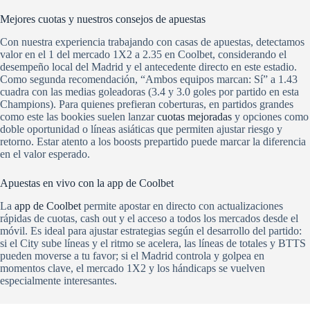
Mejores cuotas y nuestros consejos de apuestas
Con nuestra experiencia trabajando con casas de apuestas, detectamos
valor en el 1 del mercado 1X2 a 2.35 en Coolbet, considerando el
desempeño local del Madrid y el antecedente directo en este estadio.
Como segunda recomendación, “Ambos equipos marcan: Sí” a 1.43
cuadra con las medias goleadoras (3.4 y 3.0 goles por partido en esta
Champions). Para quienes prefieran coberturas, en partidos grandes
como este las bookies suelen lanzar
cuotas mejoradas
y opciones como
doble oportunidad o líneas asiáticas que permiten ajustar riesgo y
retorno. Estar atento a los boosts prepartido puede marcar la diferencia
en el valor esperado.
Apuestas en vivo con la app de Coolbet
La
app de Coolbet
permite apostar en directo con actualizaciones
rápidas de cuotas, cash out y el acceso a todos los mercados desde el
móvil. Es ideal para ajustar estrategias según el desarrollo del partido:
si el City sube líneas y el ritmo se acelera, las líneas de totales y BTTS
pueden moverse a tu favor; si el Madrid controla y golpea en
momentos clave, el mercado 1X2 y los hándicaps se vuelven
especialmente interesantes.