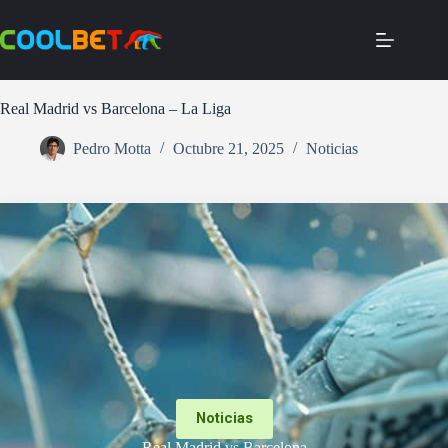
Saltar
al
contenido
Real Madrid vs Barcelona – La Liga
Pedro Motta
Octubre 21, 2025
Noticias
Noticias
Real Madrid vs Barcelona