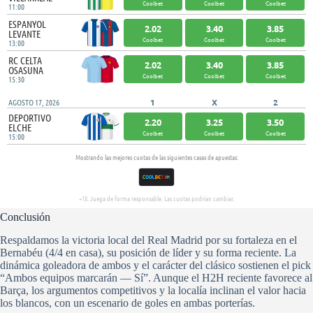
Conclusión
Respaldamos la victoria local del Real Madrid por su fortaleza en el
Bernabéu (4/4 en casa), su posición de líder y su forma reciente. La
dinámica goleadora de ambos y el carácter del clásico sostienen el pick
“Ambos equipos marcarán — Sí”. Aunque el H2H reciente favorece al
Barça, los argumentos competitivos y la localía inclinan el valor hacia
los blancos, con un escenario de goles en ambas porterías.