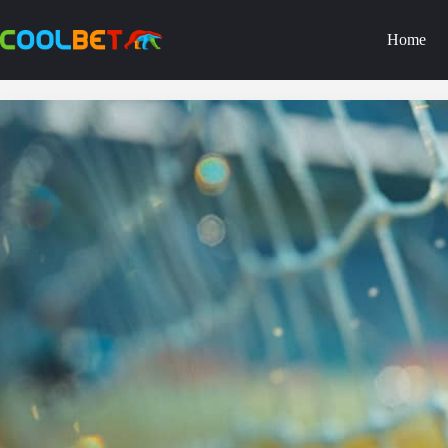
Saltar
al
Home
contenido