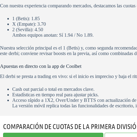
Con nuestra experiencia comparando mercados, destacamos las cuotas 
1 (Betis): 1.85
X (Empate): 3.70
2 (Sevilla): 4.50
Ambos equipos anotan: Sí 1.94 / No 1.89.
Nuestra selección principal es el 1 (Betis) y, como segunda recomenda
este derbi; conviene revisar boosts en la previa, así como combinadas 
Apuestas en directo con la app de Coolbet
El derbi se presta a trading en vivo: si el inicio es impreciso y baja el
Cash out parcial o total en mercados clave.
Estadísticas en tiempo real para ajustar picks.
Acceso rápido a 1X2, Over/Under y BTTS con actualización de 
La versión móvil replica todas las funcionalidades de escritorio,