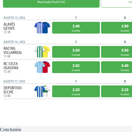
Conclusión