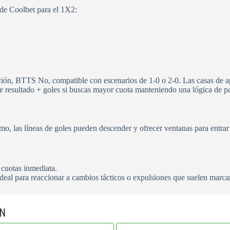
de Coolbet para el 1X2:
ción, BTTS No, compatible con escenarios de 1-0 o 2-0. Las casas de a
de resultado + goles si buscas mayor cuota manteniendo una lógica de pa
 ritmo, las líneas de goles pueden descender y ofrecer ventanas para entra
cuotas inmediata.
 ideal para reaccionar a cambios tácticos o expulsiones que suelen marca