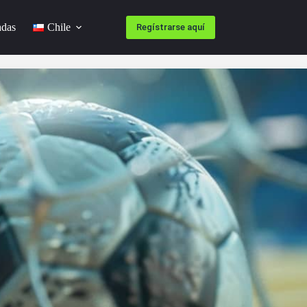
adas
Chile
Regístrarse aquí