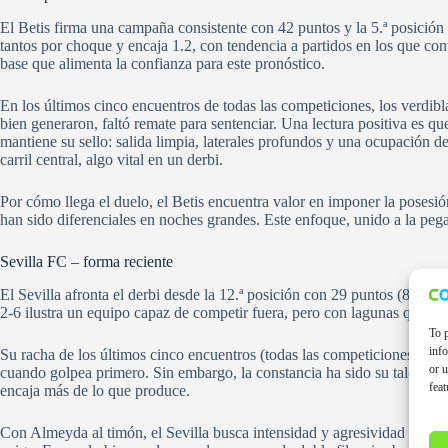
El Betis firma una campaña consistente con 42 puntos y la 5.ª posición 
tantos por choque y encaja 1.2, con tendencia a partidos en los que cont
base que alimenta la confianza para este pronóstico.
En los últimos cinco encuentros de todas las competiciones, los verdibl
bien generaron, faltó remate para sentenciar. Una lectura positiva es q
mantiene su sello: salida limpia, laterales profundos y una ocupación de
carril central, algo vital en un derbi.
Por cómo llega el duelo, el Betis encuentra valor en imponer la posesión,
han sido diferenciales en noches grandes. Este enfoque, unido a la pe
Sevilla FC – forma reciente
El Sevilla afronta el derbi desde la 12.ª posición con 29 puntos (8 victor
2-6 ilustra un equipo capaz de competir fuera, pero con lagunas que sue
To p
inf
Su racha de los últimos cinco encuentros (todas las competiciones) es di
or u
cuando golpea primero. Sin embargo, la constancia ha sido su talón de Aq
feat
encaja más de lo que produce.
Con Almeyda al timón, el Sevilla busca intensidad y agresividad en la 