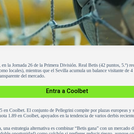
 en la Jornada 26 de la Primera División. Real Betis (42 puntos, 5.º) re
omo locales), mientras que el Sevilla acumula un balance visitante de 4 v
transparente del mercado.
Entra a Coolbet
1.85 en Coolbet. El conjunto de Pellegrini compite por plazas europeas
1.89 en Coolbet, apoyados en la tendencia de varios derbis recientes c
, una estrategia alternativa es combinar “Betis gana” con un mercado d
doble oportunidad) como colchón si prefieres reducir riesgo, aunque con