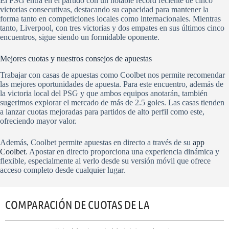
El PSG entra en el partido con un notable récord reciente de cinco
victorias consecutivas, destacando su capacidad para mantener la
forma tanto en competiciones locales como internacionales. Mientras
tanto, Liverpool, con tres victorias y dos empates en sus últimos cinco
encuentros, sigue siendo un formidable oponente.
Mejores cuotas y nuestros consejos de apuestas
Trabajar con casas de apuestas como Coolbet nos permite recomendar
las mejores oportunidades de apuesta. Para este encuentro, además de
la victoria local del PSG y que ambos equipos anotarán, también
sugerimos explorar el mercado de más de 2.5 goles. Las casas tienden
a lanzar cuotas mejoradas para partidos de alto perfil como este,
ofreciendo mayor valor.
Además, Coolbet permite apuestas en directo a través de su
app
Coolbet
. Apostar en directo proporciona una experiencia dinámica y
flexible, especialmente al verlo desde su versión móvil que ofrece
acceso completo desde cualquier lugar.