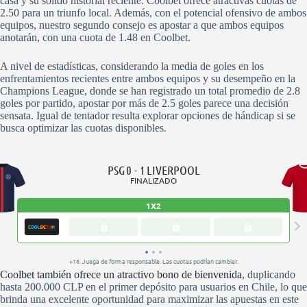
casa y su sólido historial reciente. Coolbet ofrece atractivas cuotas de
2.50 para un triunfo local. Además, con el potencial ofensivo de ambos
equipos, nuestro segundo consejo es apostar a que ambos equipos
anotarán, con una cuota de 1.48 en Coolbet.
A nivel de estadísticas, considerando la media de goles en los
enfrentamientos recientes entre ambos equipos y su desempeño en la
Champions League, donde se han registrado un total promedio de 2.8
goles por partido, apostar por más de 2.5 goles parece una decisión
sensata. Igual de tentador resulta explorar opciones de hándicap si se
busca optimizar las cuotas disponibles.
Coolbet también ofrece un atractivo bono de bienvenida
, duplicando
hasta 200.000 CLP en el primer depósito para usuarios en Chile, lo que
brinda una excelente oportunidad para maximizar las apuestas en este