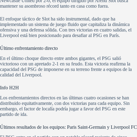
Newcastle United por 2-0, el equipo dirigido por Arend Slot busca
mantener su asombroso récord tanto en casa como fuera.
El enfoque táctico de Slot ha sido instrumental, dado que ha
implementado un sistema de juego fluido que capitaliza la dinámica
ofensiva y una defensa sólida. Con tres victorias en cuatro salidas, el
Liverpool está bien posicionado para desafiar al PSG en París.
Último enfrentamiento directo
En el último choque directo entre ambos gigantes, el PSG salió
victorioso con un apretado 2-1 en su feudo. Esta victoria reafirma la
capacidad del PSG de imponerse en su terreno frente a equipos de la
calidad del Liverpool.
Info H2H
Los enfrentamientos directos en las últimas cuatro ocasiones se han
distribuido equitativamente, con dos victorias para cada equipo. Sin
embargo, el factor de localía podría jugar a favor del PSG en este
partido de ida.
Últimos resultados de los equipos: Paris Saint-Germain y Liverpool FC