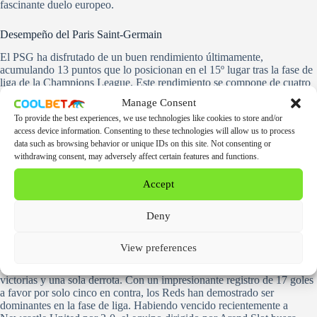
fascinante duelo europeo.
Desempeño del Paris Saint-Germain
El PSG ha disfrutado de un buen rendimiento últimamente,
acumulando 13 puntos que lo posicionan en el 15º lugar tras la fase de
liga de la Champions League. Este rendimiento se compone de cuatro
victorias, un empate y tres derrotas, con 14 goles a favor y nueve en
Manage Consent
contra. El equipo, bajo la dirección táctica del experimentado Luis
To provide the best experiences, we use technologies like cookies to store and/or
Enrique, ha mostrado consistencia en su desempeño en casa,
access device information. Consenting to these technologies will allow us to process
registrando dos victorias y solamente una derrota.
data such as browsing behavior or unique IDs on this site. Not consenting or
withdrawing consent, may adversely affect certain features and functions.
Luis Enrique ha sabido capitalizar el talento ofensivo del PSG y ha
transformado al equipo en una fuerza imparable, lo cual quedó
Accept
demostrado en su aplastante victoria por 7-0 ante Stade Briochin. Esta
reciente forma indica que el PSG está en una trayectoria ascendente,
con cinco victorias consecutivas en todas las competiciones.
Deny
Desempeño del Liverpool FC
View preferences
Por otro lado, el Liverpool FC lidera la tabla con 21 puntos tras siete
victorias y una sola derrota. Con un impresionante registro de 17 goles
a favor por solo cinco en contra, los Reds han demostrado ser
dominantes en la fase de liga. Habiendo vencido recientemente a