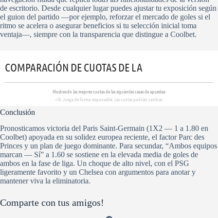
de escritorio. Desde cualquier lugar puedes ajustar tu exposición según
el guion del partido —por ejemplo, reforzar el mercado de goles si el
ritmo se acelera o asegurar beneficios si tu selección inicial toma
ventaja—, siempre con la transparencia que distingue a Coolbet.
Conclusión
Pronosticamos victoria del Paris Saint‑Germain (1X2 — 1 a 1.80 en
Coolbet) apoyada en su solidez europea reciente, el factor Parc des
Princes y un plan de juego dominante. Para secundar, “Ambos equipos
marcan — Sí” a 1.60 se sostiene en la elevada media de goles de
ambos en la fase de liga. Un choque de alto nivel, con el PSG
ligeramente favorito y un Chelsea con argumentos para anotar y
mantener viva la eliminatoria.
Comparte con tus amigos!