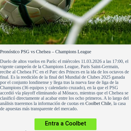
Pronóstico PSG vs Chelsea – Champions League
Duelo de altos vuelos en París: el miércoles 11.03.2026 a las 17:00, el
vigente campeón de la Champions League, Paris Saint‑Germain,
recibe al Chelsea FC en el Parc des Princes en la ida de los octavos de
final. Es la reedición de la final del Mundial de Clubes 2025 ganada
por el conjunto londinense y llega tras la nueva fase de liga de la
Champions (36 equipos y calendario cruzado), en la que el PSG
accedió vía playoff eliminando al Mónaco, mientras que el Chelsea se
clasificó directamente al acabar entre los ocho primeros. A lo largo del
análisis traeremos la información de cuotas en
Coolbet Chile
, la casa
de apuestas más transparente del mercado.
Entra a Coolbet