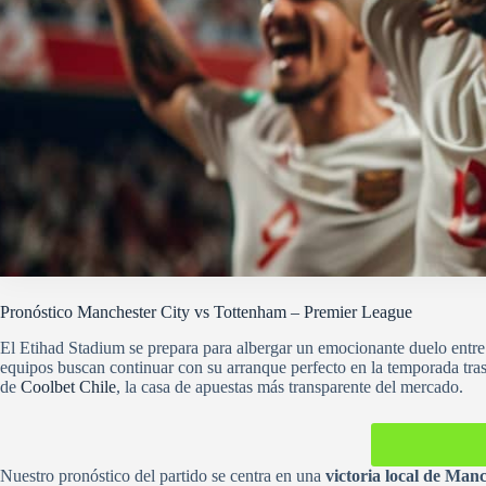
Pronóstico Manchester City vs Tottenham – Premier League
El Etihad Stadium se prepara para albergar un emocionante duelo entr
equipos buscan continuar con su arranque perfecto en la temporada tras
de
Coolbet Chile
, la casa de apuestas más transparente del mercado.
Nuestro pronóstico del partido se centra en una
victoria local de Man