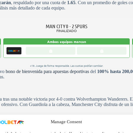
carán
, respaldado por una cuota de
1.65
. Con un promedio de goles con
lisis más detallado de cada equipo.
ivo
bono de bienvenida para apuestas deportivas
del
100% hasta 200,0
as.
abla tras una notable victoria por 4-0 contra Wolverhampton Wanderers.
 ofensivo. Con Guardiola a la cabeza, Manchester City disfruta de un l
Manage Consent
ty ha registrado cuatro victorias y tan solo una derrota, marcando un to
es puntos y cimentar su posición en la cima de la liga desde el inicio de