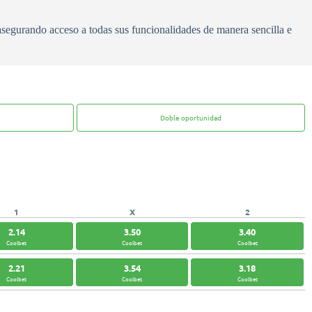
, asegurando acceso a todas sus funcionalidades de manera sencilla e