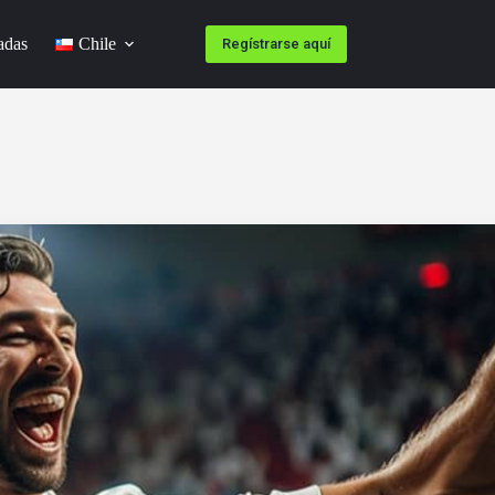
adas
Chile
Regístrarse aquí