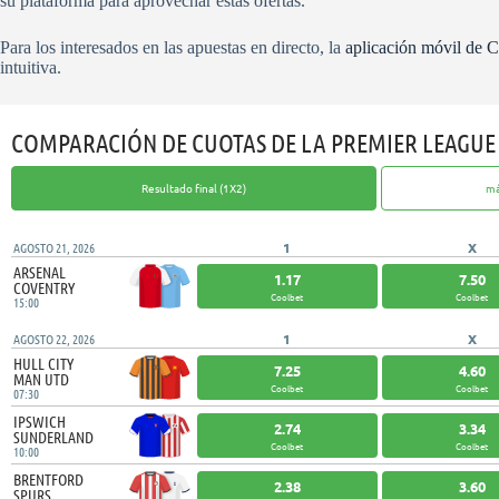
su plataforma para aprovechar estas ofertas.
Para los interesados en las apuestas en directo, la
aplicación móvil de C
intuitiva.