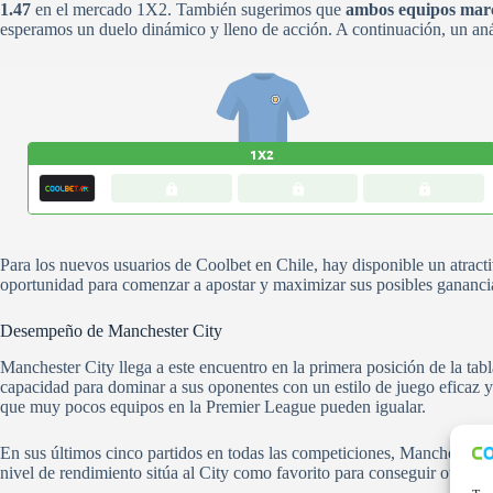
1.47
en el mercado 1X2. También sugerimos que
ambos equipos mar
esperamos un duelo dinámico y lleno de acción. A continuación, un aná
Para los nuevos usuarios de Coolbet en Chile, hay disponible un atract
oportunidad para comenzar a apostar y maximizar sus posibles gananci
Desempeño de Manchester City
Manchester City llega a este encuentro en la primera posición de la t
capacidad para dominar a sus oponentes con un estilo de juego eficaz y
que muy pocos equipos en la Premier League pueden igualar.
En sus últimos cinco partidos en todas las competiciones, Manchester Ci
nivel de rendimiento sitúa al City como favorito para conseguir otros tr