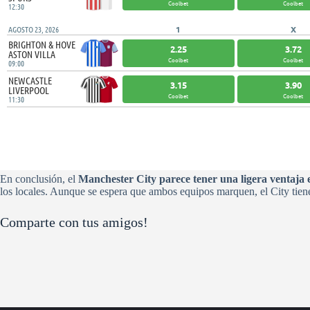
En conclusión, el
Manchester City parece tener una ligera ventaja
los locales. Aunque se espera que ambos equipos marquen, el City tiene
Comparte con tus amigos!