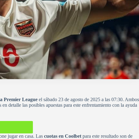
la Premier League
el sábado 23 de agosto de 2025 a las 07:30. Ambos
 en detalle las posibles apuestas para este enfrentamiento con la ayuda
pone jugar en casa. Las
cuotas en Coolbet
para este resultado son de