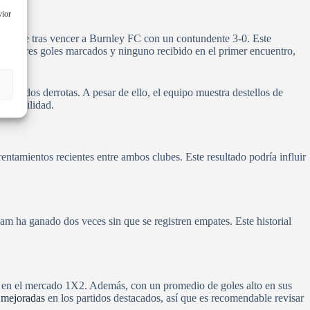
vior
eague tras vencer a Burnley FC con un contundente 3-0. Este
a. Con tres goles marcados y ninguno recibido en el primer encuentro,
te y dos derrotas. A pesar de ello, el equipo muestra destellos de
 y habilidad.
ntamientos recientes entre ambos clubes. Este resultado podría influir
ham ha ganado dos veces sin que se registren empates. Este historial
 en el mercado 1X2. Además, con un promedio de goles alto en sus
 mejoradas
en los partidos destacados, así que es recomendable revisar