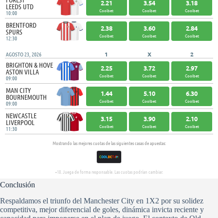
Conclusión
Respaldamos el triunfo del Manchester City en 1X2 por su solidez
competitiva, mejor diferencial de goles, dinámica invicta reciente y