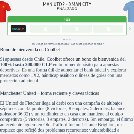
Bono de bienvenida en Coolbet
Si apuestas desde Chile,
Coolbet ofrece un bono de bienvenid
a del
100% hasta 200.000 CLP
en tu primer depósito para apuestas
deportivas. Es una forma útil de aumentar el bank inicial y explorar
mercados como 1X2, hándicap asiático o líneas de goles con una
protección adicional.
Manchester United – forma reciente y claves tácticas
El United de Fletcher llega al derbi con una campaña de altibajos:
séptimos con 32 puntos (8 victorias, 8 empates, 5 derrotas; balance
goleador 36:32) y un rendimiento en casa que mantiene al equipo
competitivo (5 victorias, 3 empates, 2 derrotas). Sin embargo, el último
antecedente liguero en Old Trafford fue un 1:2 ante Brighton, un
tropiezo que reflejó dos problemas recurrentes: vulnerabilidad a