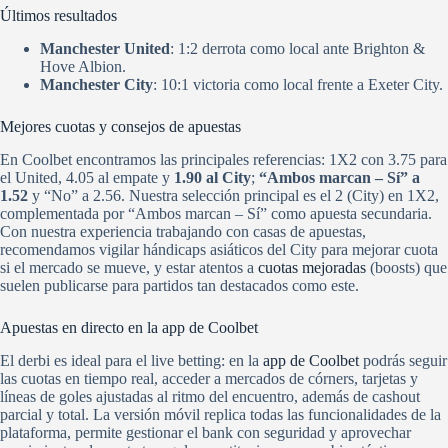
Últimos resultados
Manchester United
: 1:2 derrota como local ante Brighton &
Hove Albion.
Manchester City
: 10:1 victoria como local frente a Exeter City.
Mejores cuotas y consejos de apuestas
En Coolbet encontramos las principales referencias: 1X2 con 3.75 para
el United, 4.05 al empate y
1.90 al City
;
“Ambos marcan – Sí” a
1.52
y “No” a 2.56. Nuestra selección principal es el 2 (City) en 1X2,
complementada por “Ambos marcan – Sí” como apuesta secundaria.
Con nuestra experiencia trabajando con casas de apuestas,
recomendamos vigilar hándicaps asiáticos del City para mejorar cuota
si el mercado se mueve, y estar atentos a
cuotas mejoradas
(boosts) que
suelen publicarse para partidos tan destacados como este.
Apuestas en directo en la app de Coolbet
El derbi es ideal para el live betting: en la
app de Coolbet
podrás seguir
las cuotas en tiempo real, acceder a mercados de córners, tarjetas y
líneas de goles ajustadas al ritmo del encuentro, además de cashout
parcial y total. La versión móvil replica todas las funcionalidades de la
plataforma, permite gestionar el bank con seguridad y aprovechar