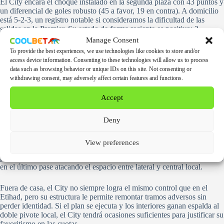
El City encara el choque instalado en la segunda plaza con 43 puntos y
un diferencial de goles robusto (45 a favor, 19 en contra). A domicilio
está 5-2-3, un registro notable si consideramos la dificultad de las
salidas en la Premier. Su estado de forma reciente es positivo: 2
victorias y 3 empates en los últimos cinco compromisos oficiales, sin
Manage Consent
derrotas. Y aunque ese 10:1 frente a Exeter City se explicó por enorme
To provide the best experiences, we use technologies like cookies to store and/or
superioridad, fue un recordatorio del poder de fuego y la amplitud de
access device information. Consenting to these technologies will allow us to process
recursos ofensivos.
data such as browsing behavior or unique IDs on this site. Not consenting or
withdrawing consent, may adversely affect certain features and functions.
El equipo de Pep mantiene su identidad: posesión, control posicional,
amplitud por fuera y ocupación racional de los intervalos. El City suele
Accept
fijar por dentro con su delantero y uno de los interiores, libera al lateral
alto y busca ventajas en tercera altura con cambios de orientación. En
Deny
defensa, el bloque alto y la presión tras pérdida siguen siendo su carta
de presentación. Encaja menos de un gol por encuentro (19 en 21
jornadas), dato que convive con un volumen ofensivo sostenido (45
View preferences
goles, 2.14 por partido). Para este derbi, la clave será la limpieza en la
primera salida para atraer y romper la presión del United, y la precisión
en el último pase atacando el espacio entre lateral y central local.
Fuera de casa, el City no siempre logra el mismo control que en el
Etihad, pero su estructura le permite remontar tramos adversos sin
perder identidad. Si el plan se ejecuta y los interiores ganan espalda al
doble pivote local, el City tendrá ocasiones suficientes para justificar su
favoritismo en las cuotas.