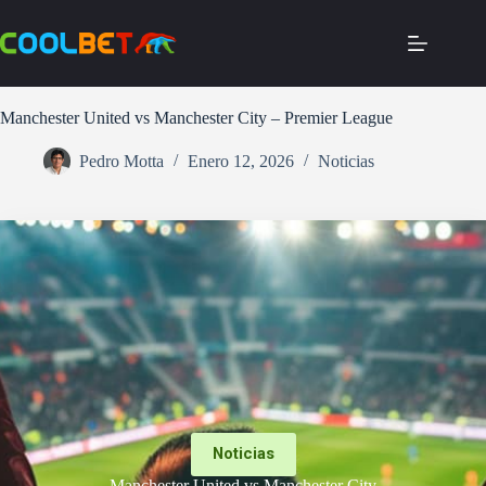
Saltar
al
contenido
Manchester United vs Manchester City – Premier League
Pedro Motta
Enero 12, 2026
Noticias
Noticias
Manchester United vs Manchester City