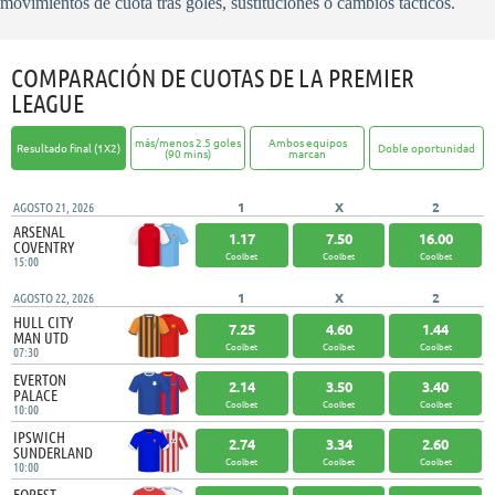
movimientos de cuota tras goles, sustituciones o cambios tácticos.