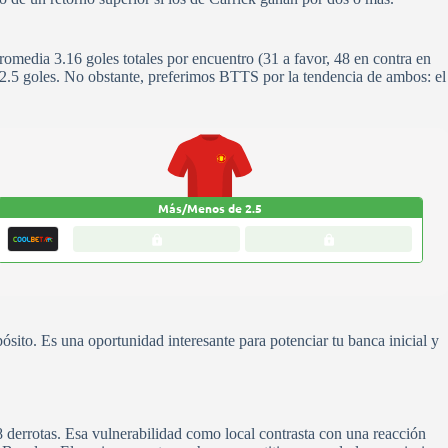
omedia 3.16 goles totales por encuentro (31 a favor, 48 en contra en
 2.5 goles. No obstante, preferimos BTTS por la tendencia de ambos: el
ósito. Es una oportunidad interesante para potenciar tu banca inicial y
 derrotas. Esa vulnerabilidad como local contrasta con una reacción