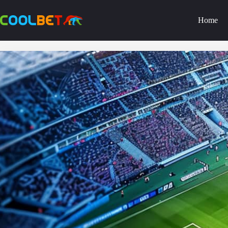
Saltar
al
Home
contenido