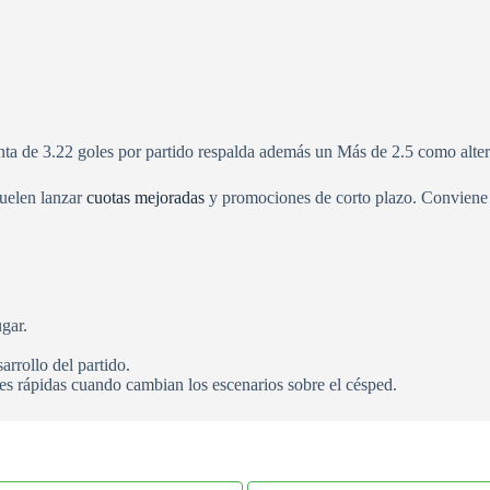
a de 3.22 goles por partido respalda además un Más de 2.5 como alter
suelen lanzar
cuotas mejoradas
y promociones de corto plazo. Conviene re
gar.
arrollo del partido.
es rápidas cuando cambian los escenarios sobre el césped.