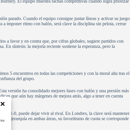
el Burnley. El equipo muestra rachas competitivas cuando logra priorizar
balón parado. Cuando el equipo consigue juntar líneas y activar su juego
 a imponer ritmo con balón, será clave la disciplina sin pelota, cerrar
s a favor y en contra que, por cifras globales, sugiere partidos con
. En síntesis: la mejoría reciente sostiene la esperanza, pero la
mos 5 encuentros en todas las competiciones y con la moral alta tras el
confianza del grupo.
. Esta versión ha consolidado mejores fases con balón y una presión más
ndican que aún hay márgenes de mejora atrás, algo a tener en cuenta
as el 1-0, puede dejar vivir al rival. En Londres, la clave será mantener
pone su jerarquía en ambas áreas, su favoritismo de cuota se corresponde
vior