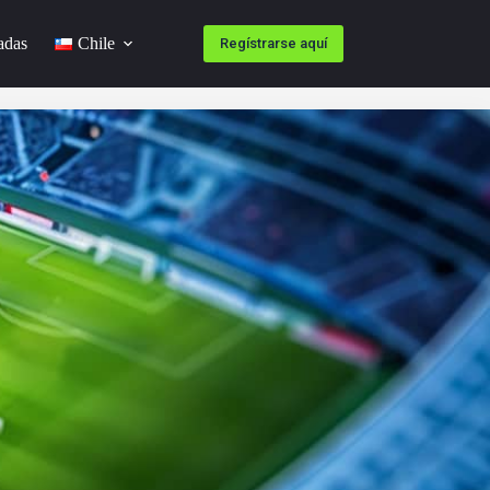
adas
Chile
Regístrarse aquí