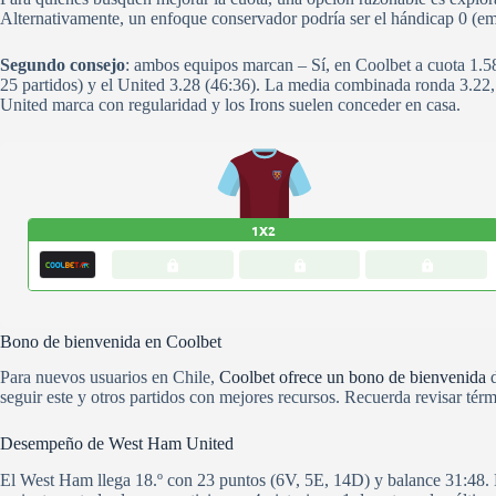
Alternativamente, un enfoque conservador podría ser el hándicap 0 (emp
Segundo consejo
: ambos equipos marcan – Sí, en Coolbet a cuota 1.58
25 partidos) y el United 3.28 (46:36). La media combinada ronda 3.22,
United marca con regularidad y los Irons suelen conceder en casa.
Bono de bienvenida en Coolbet
Para nuevos usuarios en Chile,
Coolbet ofrece un bono de bienvenida
d
seguir este y otros partidos con mejores recursos. Recuerda revisar tér
Desempeño de West Ham United
El West Ham llega 18.º con 23 puntos (6V, 5E, 14D) y balance 31:48. L