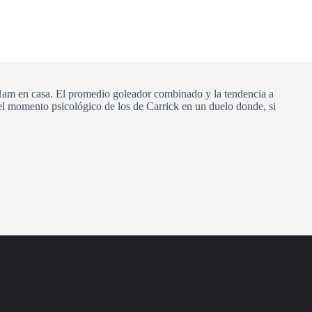
 Ham en casa. El promedio goleador combinado y la tendencia a
l momento psicológico de los de Carrick en un duelo donde, si