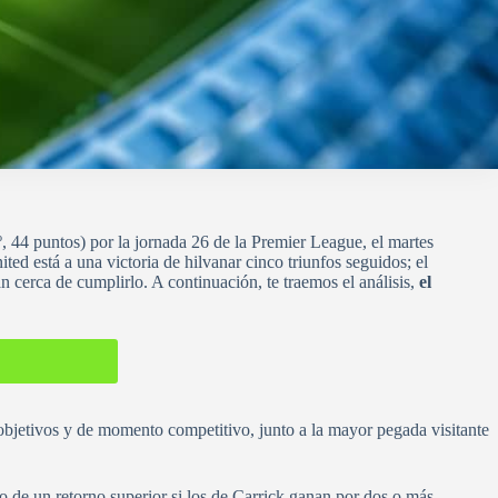
 44 puntos) por la jornada 26 de la Premier League, el martes
ed está a una victoria de hilvanar cinco triunfos seguidos; el
n cerca de cumplirlo. A continuación, te traemos el análisis,
el
 objetivos y de momento competitivo, junto a la mayor pegada visitante
o de un retorno superior si los de Carrick ganan por dos o más.