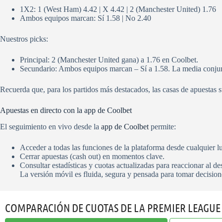
1X2: 1 (West Ham) 4.42 | X 4.42 | 2 (Manchester United) 1.76
Ambos equipos marcan: Sí 1.58 | No 2.40
Nuestros picks:
Principal: 2 (Manchester United gana) a 1.76 en Coolbet.
Secundario: Ambos equipos marcan – Sí a 1.58. La media conjunt
Recuerda que, para los partidos más destacados, las casas de apuestas 
Apuestas en directo con la app de Coolbet
El seguimiento en vivo desde la
app de Coolbet
permite:
Acceder a todas las funciones de la plataforma desde cualquier lu
Cerrar apuestas (cash out) en momentos clave.
Consultar estadísticas y cuotas actualizadas para reaccionar al des
La versión móvil es fluida, segura y pensada para tomar decision