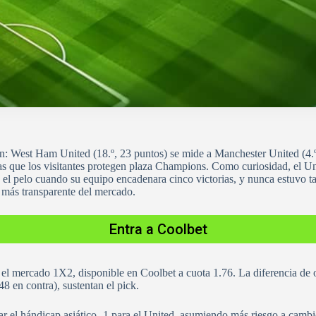
: West Ham United (18.º, 23 puntos) se mide a Manchester United (4.º,
as que los visitantes protegen plaza Champions. Como curiosidad, el Unit
 el pelo cuando su equipo encadenara cinco victorias, y nunca estuvo ta
s más transparente del mercado.
Entra a Coolbet
n el mercado 1X2, disponible en Coolbet a cuota 1.76. La diferencia de
48 en contra), sustentan el pick.
r el hándicap asiático -1 para el United, asumiendo más riesgo a cambi