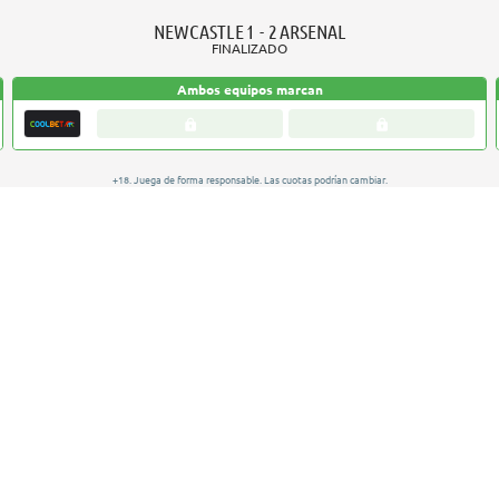
NEWCASTLE
1 - 2
ARSENAL
FINALIZADO
Ambos equipos marcan
+18. Juega de forma responsable. Las cuotas podrían cambiar.