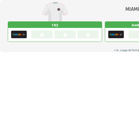
MIAMI
1X2
Amb
+18. Juega de forma