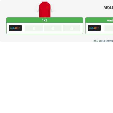
ARSE
1X2
Amb
+18. Juega de forma