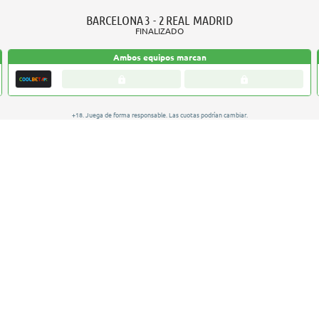
BARCELONA
3 - 2
REAL MADRID
FINALIZADO
Ambos equipos marcan
+18. Juega de forma responsable. Las cuotas podrían cambiar.