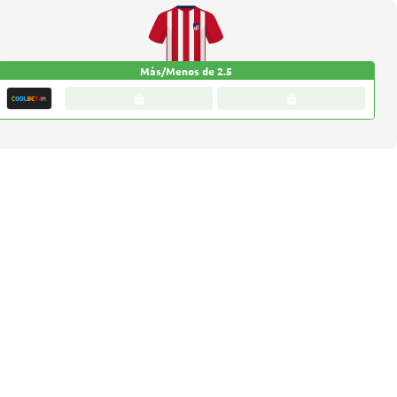
Más/Menos de 2.5