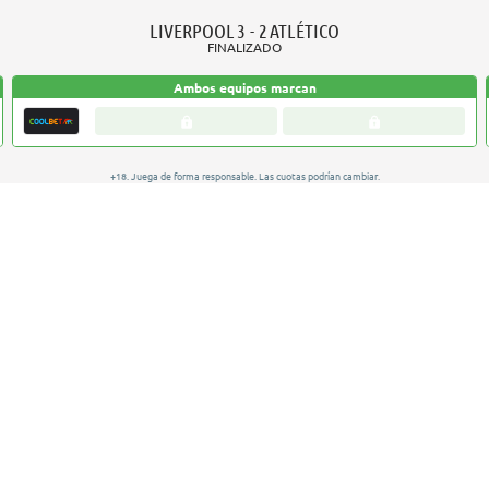
LIVERPOOL
3 - 2
ATLÉTICO
FINALIZADO
Ambos equipos marcan
+18. Juega de forma responsable. Las cuotas podrían cambiar.