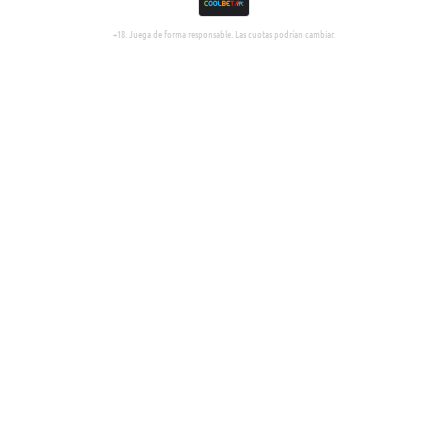
+18. Juega de forma responsable. Las cuotas podrían cambiar.