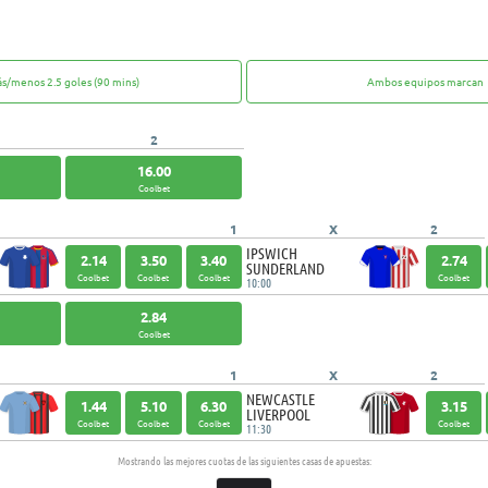
s/menos 2.5 goles (90 mins)
Ambos equipos marcan
2
16.00
Coolbet
1
X
2
IPSWICH
2.14
3.50
3.40
2.74
SUNDERLAND
Coolbet
Coolbet
Coolbet
Coolbet
10:00
2.84
Coolbet
1
X
2
NEWCASTLE
1.44
5.10
6.30
3.15
LIVERPOOL
Coolbet
Coolbet
Coolbet
Coolbet
11:30
Mostrando las mejores cuotas de las siguientes casas de apuestas: