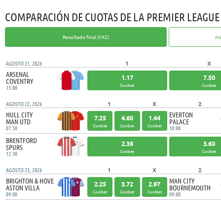
COMPARACIÓN DE CUOTAS DE LA PREMIER LEAGUE
Resultado final (1X2)
má
AGOSTO 21, 2026
1
X
ARSENAL
1.17
7.50
COVENTRY
Coolbet
Coolbet
15:00
AGOSTO 22, 2026
1
X
2
HULL CITY
EVERTON
7.25
4.60
1.44
MAN UTD
PALACE
Coolbet
Coolbet
Coolbet
07:30
10:00
BRENTFORD
2.38
3.60
SPURS
Coolbet
Coolbet
12:30
AGOSTO 23, 2026
1
X
2
BRIGHTON & HOVE
MAN CITY
2.25
3.72
2.97
ASTON VILLA
BOURNEMOUTH
Coolbet
Coolbet
Coolbet
09:00
09:00